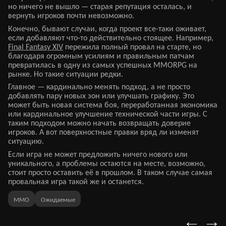
но ничего не вышло — старая репутация осталась, и
вернуть игроков почти невозможно.
Конечно, бывают случаи, когда проект все-таки оживает,
если добавляют что-то действительно стоящее. Например,
Final Fantasy XIV
пережила полный провал на старте, но
благодаря огромным усилиям и правильным патчам
превратилась в одну из самых успешных MMORPG на
рынке. Но такие ситуации редки.
Главное — кардинально менять подход, а не просто
добавлять пару новых зон или улучшать графику. Это
может быть новая система боя, переработанная экономика
или кардинальное улучшение технической части игры. С
таким подходом можно начать возвращать доверие
игроков. А вот поверхностные правки вряд ли изменят
ситуацию.
Если игра не может предложить ничего нового или
уникального, а проблемы остаются на месте, возможно,
стоит просто оставить её в прошлом. В таком случае самая
провальная игра такой же и останется.
MMO
Ожидаемые
←
→