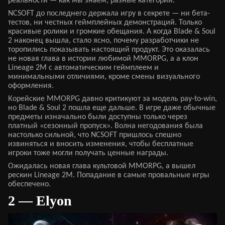
реальности — как мы знаем, разные категории.
NCSOFT до последнего держала игру в секрете — ни бета-
тестов, ни честных геймплейных демонстраций. Только
красивые ролики и громкие обещания. А когда Blade & Soul
2 наконец вышла, стало ясно, почему разработчики не
торопились показывать настоящий продукт. Это оказалась
не новая глава в истории любимой MMORPG, а а клон
Lineage 2M с автоматическим геймплеем и
минимальными отличиями, кроме смены визуального
оформления.
Корейские MMORPG давно критикуют за модель pay-to-win,
но Blade & Soul 2 пошла еще дальше. В игре даже обычные
предметы изначально были доступны только через
платный «сезонный пропуск». Волна негодования была
настолько сильной, что NCSOFT пришлось спешно
извиняться и вносить изменения, чтобы бесплатные
игроки тоже могли получать ценные награды.
Ожидалась новая глава культовой MMORPG, а вышел
реcкин Lineage 2M. Попадание в самые провальные игры
обеспечено.
2 — Elyon