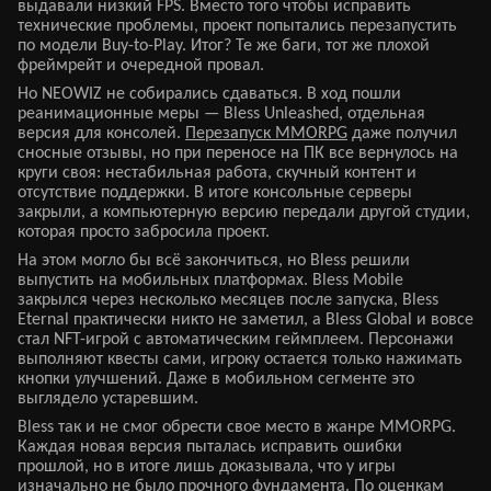
выдавали низкий FPS. Вместо того чтобы исправить
технические проблемы, проект попытались перезапустить
по модели Buy-to-Play. Итог? Те же баги, тот же плохой
фреймрейт и очередной провал.
Но NEOWIZ не собирались сдаваться. В ход пошли
реанимационные меры — Bless Unleashed, отдельная
версия для консолей.
Перезапуск MMORPG
даже получил
сносные отзывы, но при переносе на ПК все вернулось на
круги своя: нестабильная работа, скучный контент и
отсутствие поддержки. В итоге консольные серверы
закрыли, а компьютерную версию передали другой студии,
которая просто забросила проект.
На этом могло бы всё закончиться, но Bless решили
выпустить на мобильных платформах. Bless Mobile
закрылся через несколько месяцев после запуска, Bless
Eternal практически никто не заметил, а Bless Global и вовсе
стал NFT-игрой с автоматическим геймплеем. Персонажи
выполняют квесты сами, игроку остается только нажимать
кнопки улучшений. Даже в мобильном сегменте это
выглядело устаревшим.
Bless так и не смог обрести свое место в жанре MMORPG.
Каждая новая версия пыталась исправить ошибки
прошлой, но в итоге лишь доказывала, что у игры
изначально не было прочного фундамента. По оценкам