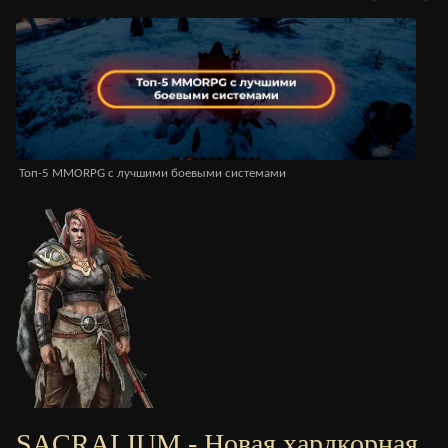
Топ-5 MMORPG с лучшими боевыми системами
MM
SACRALIUM - Новая хардкорная