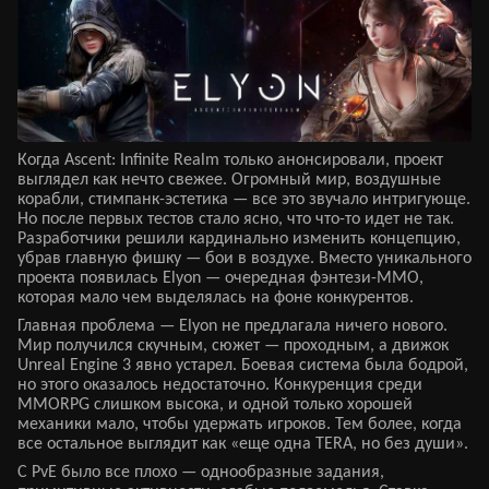
Когда Ascent: Infinite Realm только анонсировали, проект
выглядел как нечто свежее. Огромный мир, воздушные
корабли, стимпанк-эстетика — все это звучало интригующе.
Но после первых тестов стало ясно, что что-то идет не так.
Разработчики решили кардинально изменить концепцию,
убрав главную фишку — бои в воздухе. Вместо уникального
проекта появилась Elyon — очередная фэнтези-MMO,
которая мало чем выделялась на фоне конкурентов.
Главная проблема — Elyon не предлагала ничего нового.
Мир получился скучным, сюжет — проходным, а движок
Unreal Engine 3 явно устарел. Боевая система была бодрой,
но этого оказалось недостаточно. Конкуренция среди
MMORPG слишком высока, и одной только хорошей
механики мало, чтобы удержать игроков. Тем более, когда
все остальное выглядит как «еще одна TERA, но без души».
С PvE было все плохо — однообразные задания,