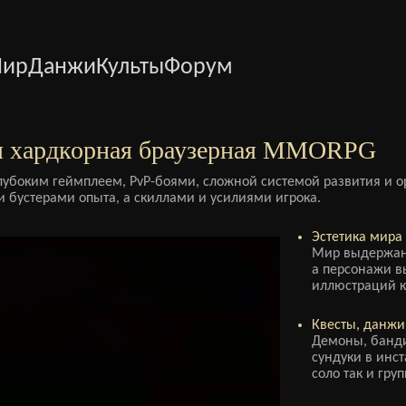
ир
Данжи
Культы
Форум
 хардкорная браузерная MMORPG
лубоким геймплеем, PvP-боями, сложной системой развития и о
и бустерами опыта, а скиллами и усилиями игрока.
Эстетика мира 
Мир выдержан 
а персонажи вы
иллюстраций к
Квесты, данжи,
Демоны, банди
сундуки в инс
соло так и гру