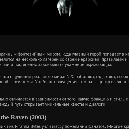
 мрачным фэнтезийным миром, куда главный герой попадает в к
елится на несколько лагерей со своей иерархией, правилами и 
иями и постепенно завоёвывать уважение окружающих.
— это ощущение реального мира: NPC работают, отдыхают, ссоря
ивой экосистемы. У тебя нет ощущения, что ты — центр вселенно
льно отличается в зависимости от того, какую фракцию и стил
аждый путь открывает уникальные квесты и диалоги.
 the Raven (2003)
чики из Piranha Bytes учли массу пожеланий фанатов. Многие к