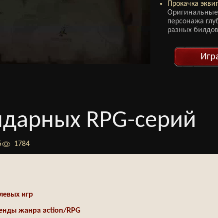
Прокачка экви
Оригинальные
персонажа глу
разных билдов
Игр
ендарных RPG-серий
5
1784
левых игр
енды жанра action/RPG