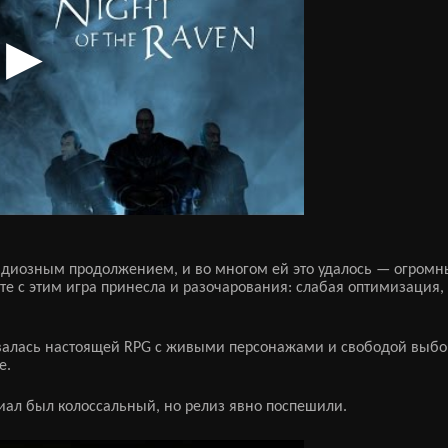
андиозным продолжением, и во многом ей это удалось — огром
сте с этим игра принесла и разочарования: слабая оптимизация,
тавалась настоящей RPG с живыми персонажами и свободой выбо
е.
нциал был колоссальный, но релиз явно поспешили.