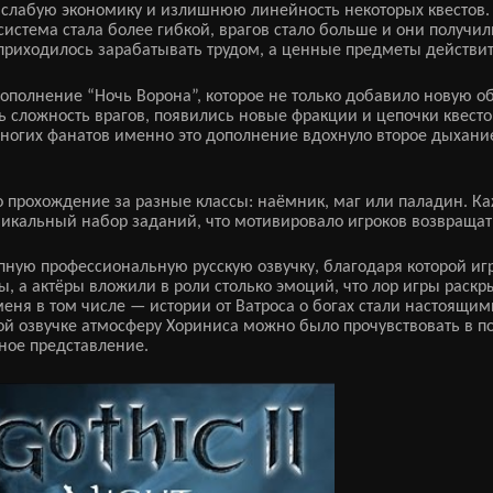
 слабую экономику и излишнюю линейность некоторых квестов. В
истема стала более гибкой, врагов стало больше и они получил
приходилось зарабатывать трудом, а ценные предметы действи
ополнение “Ночь Ворона”, которое не только добавило новую 
 сложность врагов, появились новые фракции и цепочки квестов
гих фанатов именно это дополнение вдохнуло второе дыхание 
ло прохождение за разные классы: наёмник, маг или паладин. К
никальный набор заданий, что мотивировало игроков возвращать
пную профессиональную русскую озвучку, благодаря которой игр
, а актёры вложили в роли столько эмоций, что лор игры раск
меня в том числе — истории от Ватроса о богах стали настоящи
ой озвучке атмосферу Хориниса можно было прочувствовать в п
ное представление.