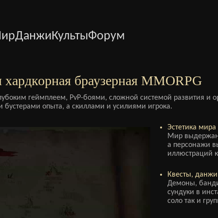
ир
Данжи
Культы
Форум
 хардкорная браузерная MMORPG
лубоким геймплеем, PvP-боями, сложной системой развития и о
и бустерами опыта, а скиллами и усилиями игрока.
Эстетика мира 
Мир выдержан 
а персонажи вы
иллюстраций к
Квесты, данжи,
Демоны, банди
сундуки в инс
соло так и гру