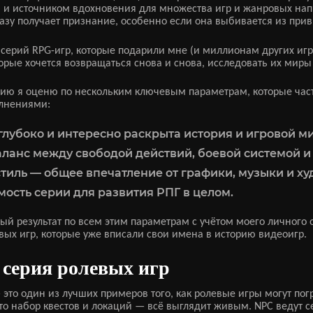
 и источником вдохновения для множества игр и жанровых нап
азу получает признание, особенно если она выбивается из при
ых серий RPG-игр, которые подарили мне (и миллионам других иг
торые хочется возвращаться снова и снова, исследовать их миры
ию я оценю по нескольким ключевым параметрам, которые час
лнениями:
глубоко и интересно раскрыта история и игровой ми
ланс между свободой действий, боевой системой и
тиль — общее впечатление от графики, музыки и х
ость серии для развития РПГ в целом.
й результат по всем этим параметрам с учётом моего личного о
вых игр, которые уже вписали свои имена в историю видеоигр.
 серия ролевых игр
 это один из лучших примеров того, как ролевые игры могут пог
то набор квестов и локаций — всё выглядит живым. NPC ведут с