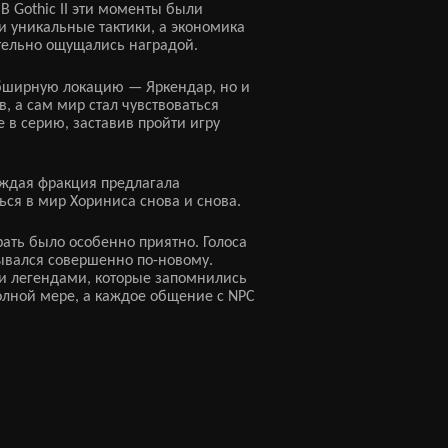
 Gothic II эти моменты были
и уникальные тактики, а экономика
тельно ощущались наградой.
обширную локацию — Яркендар, но и
, а сам мир стал чувствоваться
в серию, заставив пройти игру
аждая фракция предлагала
ся в мир Хориниса снова и снова.
ать было особенно приятно. Голоса
рывался совершенно по-новому.
ми легендами, которые запомнились
олной мере, а каждое общение с NPC