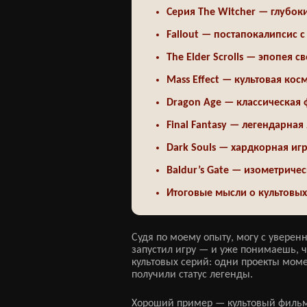
Серия The Witcher — глубо
Fallout — постапокалипсис 
The Elder Scrolls — эпопея 
Mass Effect — культовая ко
Dragon Age — классическая 
Final Fantasy — легендарна
Dark Souls — хардкорная иг
Baldur’s Gate — изометриче
Итоговые мысли о культовых
Судя по моему опыту, могу с уверен
запустил игру — и уже понимаешь, 
культовых серий: одни проекты мом
получили статус легенды.
Хороший пример — культовый фильм "