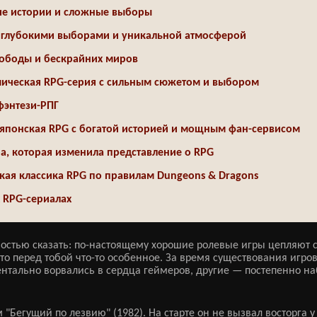
кие истории и сложные выборы
с глубокими выборами и уникальной атмосферой
свободы и бескрайних миров
смическая RPG-серия с сильным сюжетом и выбором
фэнтези-РПГ
я японская RPG с богатой историей и мощным фан-сервисом
ра, которая изменила представление о RPG
ская классика RPG по правилам Dungeons & Dragons
 RPG-сериалах
ностью сказать: по-настоящему хорошие ролевые игры цепляют с
что перед тобой что-то особенное. За время существования игр
ентально ворвались в сердца геймеров, другие — постепенно на
Бегущий по лезвию" (1982). На старте он не вызвал восторга у