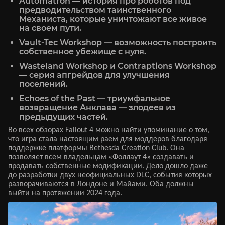
Automatron — история про роботов под
предводительством таинственного
Механиста, которые уничтожают все живое
на своем пути.
Vault-Tec Workshop — возможность построить
собственное убежище с нуля.
Wasteland Workshop и Contraptions Workshop
— серия апгрейдов для улучшения
поселений.
Echoes of the Past — триумфальное
возвращение Анклава — злодеев из
предыдущих частей.
Во всех обзорах Fallout 4 можно найти упоминание о том,
что игра стала настоящим раем для моддеров благодаря
поддержке платформы Bethesda Creation Club. Она
позволяет всем владельцам «Фоллаут 4» создавать и
продавать собственные модификации. Дело дошло даже
до разработки двух неофициальных DLC, события которых
разворачиваются в Лондоне и Майами. Оба должны
выйти на протяжении 2024 года.