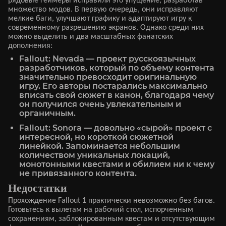
рядовые геймеры исправили это упущение, разработав
множество модов. В первую очередь, они исправляют
мелкие баги, улучшают графику и адаптируют игру к
современному разрешению экранов. Однако среди них
можно выделить и два масштабных фанатских
дополнения:
Fallout: Nevada — проект русскоязычных
разработчиков, который по объему контента
значительно превосходит оригинальную
игру. Его авторы постарались максимально
вписать свой сюжет в канон, благодаря чему
он получился очень увлекательным и
органичным.
Fallout: Sonora — довольно «сырой» проект с
интересной, но короткой сюжетной
линейкой. Запоминается небольшим
количеством уникальных локаций,
монотонными квестами и обилием ни к чему
не привязанного контента.
Недостатки
Прохождение Fallout 1 практически невозможно без багов.
Готовьтесь к вылетам на рабочий стол, испорченным
сохранениям, заблокированным квестам и отсутствующим