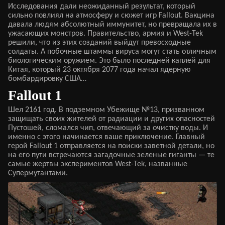
Исследования дали неожиданный результат, который
сильно повлиял на атмосферу и сюжет игр Fallout. Вакцина
давала людям абсолютный иммунитет, но превращала их в
ужасающих монстров. Правительство, армия и West-Tek
решили, что из этих созданий выйдут превосходные
солдаты. А побочные штаммы вируса могут стать отличным
биологическим оружием. Это было последней каплей для
Китая, который 23 октября 2077 года начал ядерную
бомбардировку США…
Fallout 1
Шел 2161 год. В подземном Убежище №13, призванном
защищать своих жителей от радиации и других опасностей
Пустошей, сломался чип, отвечающий за очистку воды. И
именно с этого начинается ваше приключение. Главный
герой Fallout 1 отправляется на поиски заветной детали, но
на его пути встречаются загадочные зеленые гиганты — те
самые жертвы экспериментов West-Tek, названные
Супермутантами.