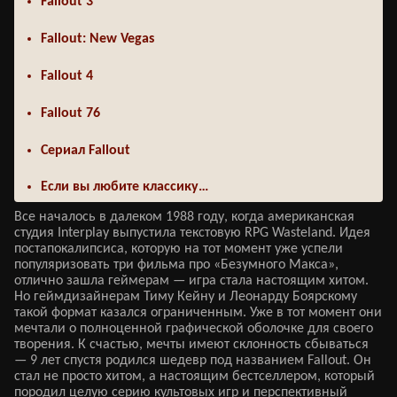
Fallout 3
Fallout: New Vegas
Fallout 4
Fallout 76
Сериал Fallout
Если вы любите классику…
Все началось в далеком 1988 году, когда американская
студия Interplay выпустила текстовую RPG Wasteland. Идея
постапокалипсиса, которую на тот момент уже успели
популяризовать три фильма про «Безумного Макса»,
отлично зашла геймерам — игра стала настоящим хитом.
Но геймдизайнерам Тиму Кейну и Леонарду Боярскому
такой формат казался ограниченным. Уже в тот момент они
мечтали о полноценной графической оболочке для своего
творения. К счастью, мечты имеют склонность сбываться
— 9 лет спустя родился шедевр под названием Fallout. Он
стал не просто хитом, а настоящим бестселлером, который
породил целую серию культовых игр и перспективный