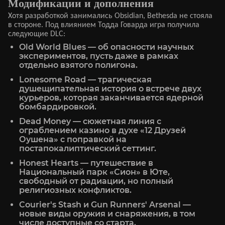
Модификации и дополнения
Хотя разработкой занимались Obsidian, Bethesda не стояла
в стороне. Под влиянием Тодда Говарда игра получила
следующие DLC:
Old World Blues — об опасности научных
экспериментов, пусть даже в рамках
отдельно взятого полигона.
Lonesome Road — трагическая
душещипательная история о встрече двух
курьеров, которая заканчивается ядерной
бомбардировкой.
Dead Money — сюжетная линия с
ограблением казино в духе «12 Друзей
Оушена» с поправкой на
постапокалиптический сеттинг.
Honest Hearts — путешествие в
Национальный парк «Сион» в Юте,
свободный от радиации, но полный
религиозных конфликтов.
Courier's Stash и Gun Runners' Arsenal —
новые виды оружия и снаряжения, в том
числе доступные со старта.