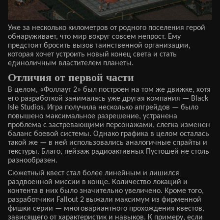
Уже за несколько километров от родного поселения герой
обнаруживает, что мир вокруг совсем непрост. Ему
предстоит бросить вызов таинственной организации,
которая хочет устроить новый конец света и стать
единоличным властителем планеты.
Отличия от первой части
В целом, «Фоллаут 2» был построен на том же движке, хотя
его разработкой занималась уже другая компания — Black
Isle Studios. Игра получила несколько апгрейдов — было
повышено максимальное разрешение, устранена
проблема с застревающими персонажами, слегка изменен
баланс боевой системы. Однако графика в целом осталась
такой же — в ней использовались аналогичные спрайты и
текстуры. Благо, пейзаж радиоактивных Пустошей не столь
разнообразен.
Сюжетный квест стал более линейным и лишился
раздвоенной миссии в конце. Количество локаций и
контента в них было значительно увеличено. Кроме того,
разработчики Fallout 2 выжали максимум из фирменной
фишки серии — многовариантного прохождения квестов,
зависящего от характеристик и навыков. К примеру, если