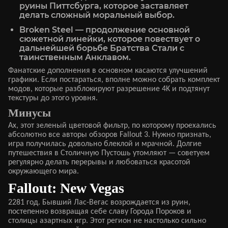
руины Питтсбурга, которое заставляет
делать сложный моральный выбор.
Broken Steel — продолжение основной
сюжетной линейки, которое повествует о
дальнейшей борьбе Братства Стали с
таинственным Анклавом.
Фанатские дополнения в основном касаются улучшений
графики. Если постараться, вполне можно собрать комплект
модов, которые разблокируют разрешение 4K и подтянут
текстуры до этого уровня.
Минусы
Ах, этот зеленый цветовой фильтр, по которому проехались
абсолютно все авторы обзоров Fallout 3. Нужно признать,
игра получилась довольно блеклой и мрачной. Долгие
путешествия в Столичную Пустошь утомляют — советуем
регулярно делать перерывы и любоваться красотой
окружающего мира.
Fallout: New Vegas
2281 год. Бывший Лас-Вегас возрождается из руин,
постепенно возвращая себе славу Города Пороков и
столицы азартных игр. Этот регион не настолько сильно