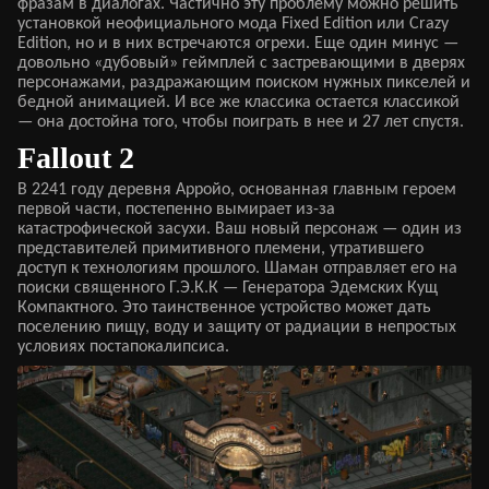
фразам в диалогах. Частично эту проблему можно решить
установкой неофициального мода Fixed Edition или Crazy
Edition, но и в них встречаются огрехи. Еще один минус —
довольно «дубовый» геймплей с застревающими в дверях
персонажами, раздражающим поиском нужных пикселей и
бедной анимацией. И все же классика остается классикой
— она достойна того, чтобы поиграть в нее и 27 лет спустя.
Fallout 2
В 2241 году деревня Арройо, основанная главным героем
первой части, постепенно вымирает из-за
катастрофической засухи. Ваш новый персонаж — один из
представителей примитивного племени, утратившего
доступ к технологиям прошлого. Шаман отправляет его на
поиски священного Г.Э.К.К — Генератора Эдемских Кущ
Компактного. Это таинственное устройство может дать
поселению пищу, воду и защиту от радиации в непростых
условиях постапокалипсиса.