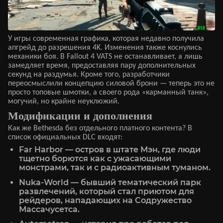
У игры современная графика, которая недавно получила
апгрейд до разрешения 4K. Изменения также коснулись
механики боя. В Fallout 4 VATS не останавливает, а лишь
замедляет время, предоставляя пару дополнительных
секунд на раздумья. Кроме того, разработчики
переосмыслили концепцию силовой брони — теперь это не
просто топовые шмотки, а своего рода «карманный танк»,
могучий, но крайне неуклюжий.
Модификации и дополнения
Как же Bethesda без отдельного платного контента? В
список официальных DLC входят:
Far Harbor — остров в штате Мэн, где люди
тщетно борются как с ужасающими
монстрами, так и с радиоактивным туманом.
Nuka-World — бывший тематический парк
развлечений, который стал приютом для
рейдеров, нападающих на Содружество
Массачусетса.