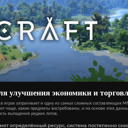
ля улучшения экономики и торгов
а в играх затрагивает и одну из самых сложных составляющих
т чаще, какие предметы востребованы, и на основе этих данны
ость выпадения редких лотов.
мят определённый ресурс, система постепенно сни