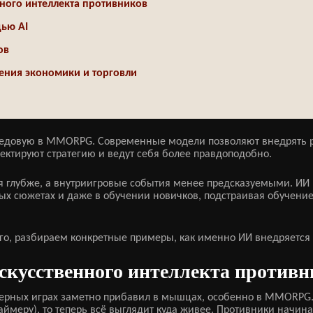
ного интеллекта противников
щью AI
ов
ения экономики и торговли
ередовую в MMORPG. Современные модели позволяют внедрять р
ектируют стратегию и ведут себя более правдоподобно.
ся глубже, а внутриигровые события менее предсказуемыми. ИИ 
ых сюжетах и даже в обучении новичков, подстраивая обучение
го, разбираем конкретные примеры, как именно ИИ внедряется
скусственного интеллекта противн
терных играх заметно прибавил в мышцах, особенно в MMORPG.
таймеру), то теперь всё выглядит куда живее. Противники начин