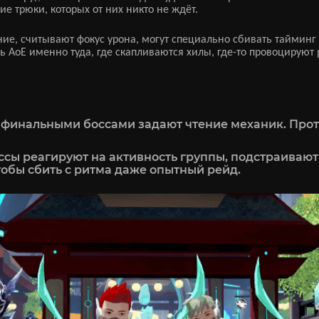
ие трюки, которых от них никто не ждёт.
ие, считывают фокус урона, могут специально сбивать тайминг 
ть АоЕ именно туда, где скапливаются хилы, где-то провоцирую
 финальными боссами задают чтение механик. Проти
оссы реагируют на активность группы, подстраивают
тобы сбить с ритма даже опытный рейд.