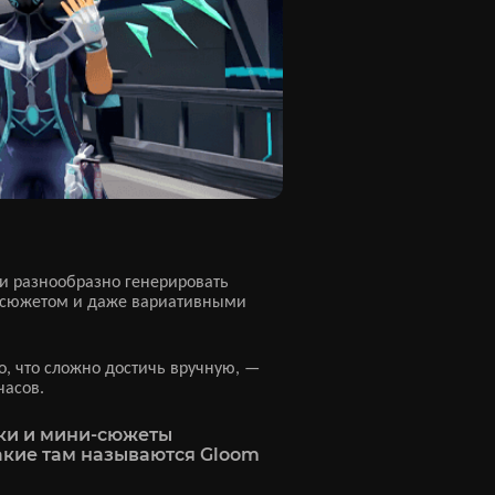
 и разнообразно генерировать
й, сюжетом и даже вариативными
о, что сложно достичь вручную, —
часов.
шки и мини-сюжеты
акие там называются Gloom