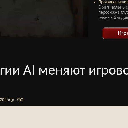
Прокачка экви
Оригинальные
персонажа глу
разных билдов
Игр
гии AI меняют игров
/2025
760