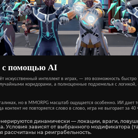
а с помощью AI
ёт искусственный интеллект в играх, — это возможность быстро
о случайными коридорами, а полноценные подземелья с логико
огаликах, но в MMORPG масштаб ощущается особенно. ИИ дает т
контент не повторяется слово в слово, игра не выгорает за 40 
генерируются динамически — локации, враги, лову
а. Условия зависят от выбранного модификатора (т
ья рассчитаны на реиграбельность.