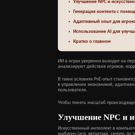
Улучшение NPC и искусствен
Генерация контента с помо
Адаптивный опыт для игрок
Использование AI для улучш
Кратко о главном
ИИ в играх уверенно выходит на п
анализируют действия игроков, корр
В таких условиях PvE-опыт становит
в управлении экономикой, адаптивн
пользователя.
Чтобы понять масштаб происходяще
Улучшение NPC и и
Искусственный интеллект в компью
шаблону (агр, автоатака, смерть по 