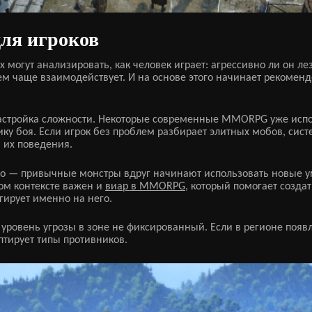
ля игроков
 могут анализировать, как человек играет: агрессивно ли он ле
 кем чаще взаимодействует. И на основе этого начинает рекомен
астройка сложности. Некоторые современные MMORPG уже испо
ику боя. Если игрок без проблем разбирает элитных мобов, сис
 их поведения.
но — привычные монстры вдруг начинают использовать новые у
том контексте важен и
виар в MMORPG
, который помогает созда
агирует именно на него.
е уровень угрозы в зоне не фиксированный. Если в регионе появ
птирует типы противников.