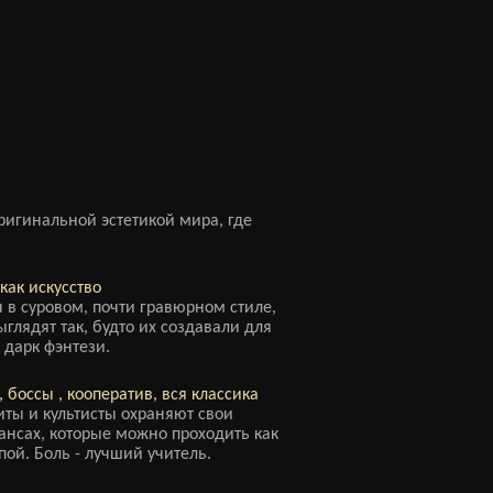
ригинальной эстетикой мира, где
как искусство
в суровом, почти гравюрном стиле,
глядят так, будто их создавали для
 дарк фэнтези.
 боссы , кооператив, вся классика
ты и культисты охраняют свои
тансах, которые можно проходить как
ппой. Боль - лучший учитель.