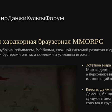
ир
Данжи
Культы
Форум
 хардкорная браузерная MMORPG
лубоким геймплеем, PvP-боями, сложной системой развития и о
и бустерами опыта, а скиллами и усилиями игрока.
Эстетика мира 
Мир выдержан 
а персонажи вы
иллюстраций к
Квесты, данжи,
Демоны, банди
сундуки в инс
соло так и гру