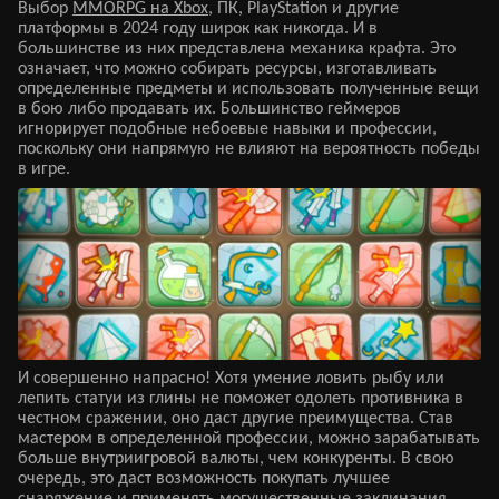
Выбор
MMORPG на Xbox
, ПК, PlayStation и другие
платформы в 2024 году широк как никогда. И в
большинстве из них представлена механика крафта. Это
означает, что можно собирать ресурсы, изготавливать
определенные предметы и использовать полученные вещи
в бою либо продавать их. Большинство геймеров
игнорирует подобные небоевые навыки и профессии,
поскольку они напрямую не влияют на вероятность победы
в игре.
И совершенно напрасно! Хотя умение ловить рыбу или
лепить статуи из глины не поможет одолеть противника в
честном сражении, оно даст другие преимущества. Став
мастером в определенной профессии, можно зарабатывать
больше внутриигровой валюты, чем конкуренты. В свою
очередь, это даст возможность покупать лучшее
снаряжение и применять могущественные заклинания.