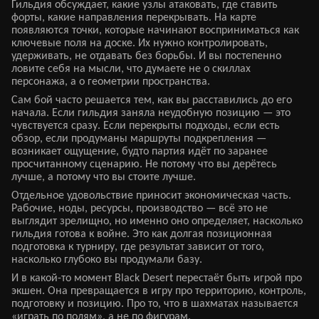
Гильдия обсуждает, какие узлы атаковать, где ставить
форты, какие направления перекрывать. На карте
появляются точки, которые начинают восприниматься как
ключевые поля на доске. Их нужно контролировать,
удерживать, не отдавать без борьбы. И вы постепенно
ловите себя на мысли, что думаете не о скиллах
персонажа, а о геометрии пространства.
Сам бой часто решается тем, как вы расставились до его
начала. Если гильдия заняла неудобную позицию — это
чувствуется сразу. Если перекрыты подходы, если есть
обзор, если продуманы маршруты подкрепления —
возникает ощущение, будто партия идёт по заранее
просчитанному сценарию. Не потому что вы дерётесь
лучше, а потому что вы стоите лучше.
Отдельное удовольствие приносит экономическая часть.
Рабочие, ноды, ресурсы, производство — всё это не
выглядит зрелищно, но именно оно определяет, насколько
гильдия готова к войне. Это как долгая позиционная
подготовка к турниру, где результат зависит от того,
насколько глубоко вы продумали базу.
И в какой-то момент Black Desert перестаёт быть игрой про
экшен. Она превращается в игру про территорию, контроль,
подготовку и позицию. Про то, что в шахматах называется
«играть по полям», а не по фигурам.