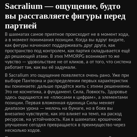
Sacralium — ощущение, будто
вы расставляете фигуры перед
партией
В шахматах самое приятное происходит не в момент хода,
а в момент понимания позиции. Когда вы вдруг видите,
как фигуры начинают поддерживать друг друга, как
пространство под контролем, как партия складывается ещё
до решающей атаки. В этих MMORPG возникает то же
чувство — удовольствие не от кликов, а от того, что система
работает так, как вы её задумали.
В Sacralium это ощущение появляется очень рано. Уже при
выборе Пантеона и распределении первых характеристик
вы понимаете: дальше придётся жить с этими решениями.
Это не косметика, а фундамент. Сила, Ловкость, Здоровье
здесь ощущаются не «плюсами к цифрам», а элементами
позиции. Первая вложенная единица Силы меняет
диапазон урона — мелочь на бумаге, но в боях вы
внезапно чувствуете, как это влияет на темп, на расход
ресурсов, на устойчивость. Как в шахматах: крошечное
улучшение сегодня превращается в преимущество через
несколько ходов.