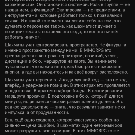
характеристик. Он становится системой. Роль в группе — не
названием, а функцией. Экипировка — не предметами, а
инструментами, которые работают только в правильной
связке. И в какой-то момент вы ловите себя на том, что
думаете о персонаже так же, как шахматист думает о
позиции: «если я поставлю это сюда, то вот это начнёт
работать иначе».
Шахматы учат контролировать пространство. Не фигуры, а
именно пространство между ними. В MMORPG это
превращается в контроль территории, позиций, узлов,
дистанции в бою, маршрутов на карте. Вы начинаете
чувствовать, что важно не то, как быстро вы нажимаете
кнопки, а где вы находитесь и как всё вокруг расположено.
Шахматы учат терпению. Иногда лучший ход — это не ход
вперёд, а удержание позиции. В этих играх это проявляется
в подготовке. В долгом подборе билда. В планировании
маршрута прокачки. В подготовке к бою, который длится
минуты, но решается часами размышлений до него. Это
редкое удовольствие — знать, что результат зависит не от
импульса, а от продуманности.
Есть ещё одно сходство, которое чувствуется особенно
сильно — цена ошибки. В шахматах один неточный ход
может разрушить всю позицию. В этих MMORPG то же