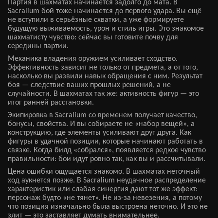
Партия в шахматах начинается задолго до мата. В
Sacralium бой тоже начинается до первого удара. Вы ещё
не вступили в серьёзные схватки, а уже формируете
будущую выживаемость, урон и стиль игры. Это знакомое
шахматисту чувство: сейчас вы готовите почву для
середины партии.
Механика владения оружием усиливает сходство.
Эффективность зависит не только от предмета, а от того,
насколько вы развили навык обращения с ним. Результат
боя — следствие ваших прошлых решений, а не
случайности. В шахматах так же: активность фигур — это
итог ранней расстановки.
Экипировка в Sacralium со временем получает качество,
бонусы, свойства. И вы собираете не «набор вещей», а
конструкцию, где элементы усиливают друг друга. Как
фигуры в удачной позиции, которые начинают работать в
связке. Когда билд «собрался», появляется редкое чувство
правильности: бои идут ровно так, как вы и рассчитывали.
Цена ошибки ощущается знакомо. В шахматах неточный
ход аукнется позже. В Sacralium неудачное распределение
характеристик или слабая синергия дают тот же эффект:
персонаж будто «не тянет». Не из-за невезения, а потому
что позиция изначально была выстроена неточно. И это не
злит — это заставляет думать внимательнее.