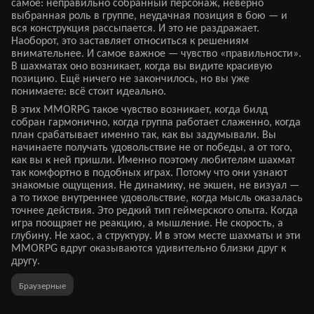
самое: неправильно собранный персонаж, неверно
выбранная роль в группе, неудачная позиция в бою — и
вся конструкция рассыпается. И это не раздражает.
Наоборот, это заставляет относиться к решениям
внимательнее. И самое важное — чувство «правильности».
В шахматах оно возникает, когда вы видите красивую
позицию. Ещё ничего не закончилось, но вы уже
понимаете: всё стоит идеально.
В этих MMORPG такое чувство возникает, когда билд
собран гармонично, когда группа работает слаженно, когда
план срабатывает именно так, как вы задумывали. Вы
начинаете получать удовольствие не от победы, а от того,
как вы к ней пришли. Именно поэтому любителям шахмат
так комфортно в подобных играх. Потому что они узнают
знакомые ощущения. Не динамику, не экшен, не визуал —
а то тихое внутреннее удовольствие, когда мысль оказалась
точнее действия. Это редкий тип геймерского опыта. Когда
игра поощряет не реакцию, а мышление. Не скорость, а
глубину. Не хаос, а структуру. И в этом месте шахматы и эти
MMORPG вдруг оказываются удивительно близки друг к
другу.
Браузерные