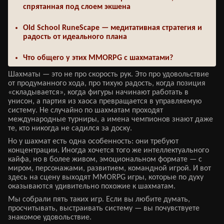
спрятанная под слоем экшена
Old School RuneScape — медитативная стратегия и
радость от идеального плана
Что общего у этих MMORPG с шахматами?
Шахматы — это не про скорость рук. Это про удовольствие
от продуманного хода, про тихую радость, когда позиция
«складывается», когда фигуры начинают работать в
унисон, а партия из хаоса превращается в управляемую
систему. Не случайно по шахматам проходят
международные турниры, а имена чемпионов знают даже
те, кто никогда не садился за доску.
Но у шахмат есть одна особенность: они требуют
концентрации. Иногда хочется того же интеллектуального
кайфа, но в более живом, эмоциональном формате — с
миром, персонажами, развитием, командной игрой. И вот
здесь на сцену выходят MMORPG игры, которые по духу
оказываются удивительно похожие к шахматам.
Мы собрали пять таких игр. Если вы любите думать,
просчитывать, выстраивать систему — вы почувствуете
знакомое удовольствие.