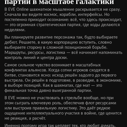
партии в масштабе галактики
В EVE Online шахматное мышление раскрывается не сразу.
Сначала вы видите космос, корабли, интерфейсы. Но
постепенно приходит осознание: всё, что здесь происходит,
— это огромная стратегическая партия, где ходы делаются
неделями.
Вы планируете развитие персонажа так, будто выбираете
дебют. Решаете, в какую корпорацию вступить, словно
выбираете сторону в сложной позиционной борьбе.
Маршруты, ресурсы, логистика — всё начинает напоминать
контроль линий и центра доски.
Самое сильное чувство возникает в масштабных
конфликтах альянсов. Когда сотни игроков сходятся в
битве, становится ясно: исход решён задолго до первого
выстрела. Он решён в подготовке, в разведке, в экономике,
в выборе позиций. Как в шахматах, где мат — это
финальная точка давно выигранной партии.
В EVE можно не участвовать в стрельбе вообще, но при
этом сыграть ключевую роль, обеспечив флот ресурсами
или выстроив правильную логистику. Это даёт редкое
ощущение интеллектуального участия в войне, где ценится
не реакция, а расчёт.
Именно поэтому игра так цепляет тех, кто любит думать.