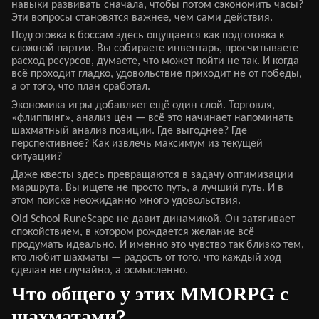
навыки развивать сначала, чтобы потом сэкономить часы?
Эти вопросы становятся важнее, чем сами действия.
Подготовка к боссам здесь ощущается как подготовка к
сложной партии. Вы собираете инвентарь, просчитываете
расход ресурсов, думаете, что может пойти не так. И когда
всё проходит гладко, удовольствие приходит не от победы,
а от того, что план сработал.
Экономика игры добавляет ещё один слой. Торговля,
«флиппинг», анализ цен — всё это начинает напоминать
шахматный анализ позиции. Где выгоднее? Где
перспективнее? Как извлечь максимум из текущей
ситуации?
Даже квесты здесь превращаются в задачу оптимизации
маршрута. Вы ищете не просто путь, а лучший путь. И в
этом поиске неожиданно много удовольствия.
Old School RuneScape не давит динамикой. Он затягивает
спокойствием, в котором рождается желание всё
продумать идеально. И именно это чувство так близко тем,
кто любит шахматы — радость от того, что каждый ход
сделан не случайно, а осмысленно.
Что общего у этих MMORPG с
шахматами?