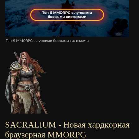
Топ-5 MMORPG с лучшими боевыми системами
MM
SACRALIUM - Новая хардкорная
браузерная MMORPG