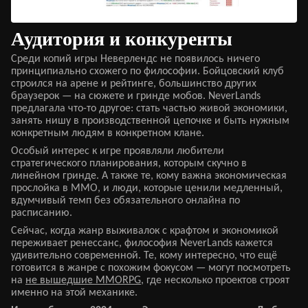
Аудитория и конкуренты
Среди копий игры Неверлендс не появилось ничего
принципиально схожего по философии. Бойцовский клуб
строился на арене и рейтинге, большинство других
браузерок — на сюжете и гринде мобов. NeverLands
предлагала что-то другое: стать частью живой экономики,
занять нишу в производственной цепочке и быть нужным
конкретным людям в конкретном клане.
Особый интерес к игре проявляли любители
стратегического планирования, которым скучно в
линейном гринде. А также те, кому важна экономическая
прослойка в MMO, и люди, которые ценили медленный,
вдумчивый темп без обязательного онлайна по
расписанию.
Сейчас, когда жанр выживалок с крафтом и экономикой
переживает ренессанс, философия NeverLands кажется
удивительно современной. Те, кому интересно, что ещё
готовится в жанре с похожим фокусом — могут посмотреть
на
не вышедшие MMORPG
, где несколько проектов строят
именно на этой механике.