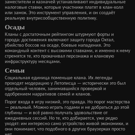
заместители и казначей устанавливают индивидуальные
налоговые ставки, которые участники платят в клан-холл
или замок. Это инструмент управления, и он создаёт
реальную внутрисообщественную политику.
Осады
Кланы с достаточным рейтингом штурмуют форты и
города: достижения включают защиту города Октал,
убийство боссов на осаде, боевые нападения. Это
командный контент с высокими ставками, и именно к нему
стремятся те, кто прокачивал персонажа и клановую
инфраструктуру месяцами.
Семьи
Социальная единица поменьше клана. Их легенды
проходят модерацию у Летописца — исторически это был
отдельный человек, занимавшийся проверкой и
одобрением нарративов семей и кланов.
Порог входа в игру низкий, это правда. Но порог мастерства
— реальный. Можно играть годами и не добраться до этой
глубины — и всё равно получать удовольствие от
ежедневных сессий. Но те, кто добирается, уже редко
уходят: им интересно само устройство живой экономики, и
они понимают, что подобного в других браузерках просто
нет.