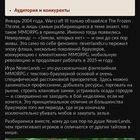
Аудитория и конкуренты
Январь 2004 года. Warcraft III только обзавёлся The Frozen
Throne, и лишь самые разбирающиеся в теме знают, что
такое MMORPG в принципе. Именно тогда появились
Неверлендс — «Земли, которых нет» — и они до сих пор
живы. Это само по себе феномен: neverlands.ru пережил
эпоху флэша, несколько поколений браузеров,
конкуренцию с клиентскими MMORPG, мобильную
революцию и продолжает работать в 2025-м году.
Игра NeverLands — это русскоязычная фэнтезийная
MMORPG с текстово-браузерной основой и очень
специфической расстановкой приоритетов. Здесь можно
заниматься профессиями, добывать ресурсы, торговать на
рынке, строить клановые замки, устраивать осады городов
— и совершенно не заходить в бой неделями, если не
хочется. Это принципиальное отличие от большинства
браузерок того же периода, где игра означала
исключительно убивать мобов и закупать зелья.
Разбираемся вместе, кому до сих пор по душе NeverLands,
чем притягивает игроков и отличается от других тайтлов в
нише.