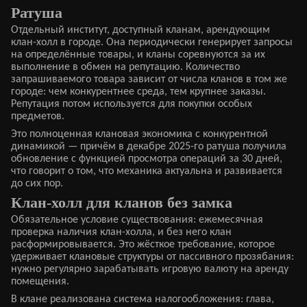
Ратуша
Отдельный институт, доступный кланам, арендующим
клан-холл в городе. Она периодически генерирует запросы
на определённые товары, и кланы соревнуются за их
выполнение в обмен на репутацию. Количество
запрашиваемого товара зависит от числа кланов в том же
городе: чем конкурентнее среда, тем крупнее заказы.
Репутация потом используется для покупки особых
предметов.
Это полноценная клановая экономика с конкурентной
динамикой — причём в декабре 2025-го ратуша получила
обновление с функцией просмотра операций за 30 дней,
что говорит о том, что механика актуальна и развивается
до сих пор.
Клан-холл для кланов без замка
Обязательное условие существования: ежемесячная
проверка наличия клан-холла, и без него клан
расформировывается. Это жёсткое требование, которое
удерживает клановые структуры от пассивного прозябания:
нужно регулярно зарабатывать игровую валюту на аренду
помещения.
В клане реализована система налогообложения: глава,