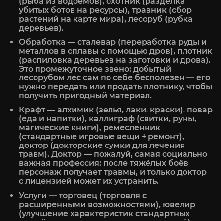
(рыба из водоёмов), охотник (разделка
убитых ботов на ресурсы), травник (сбор
растений на карте мира), лесоруб (рубка
деревьев).
Обработка — сталевар (переработка руды и
металлов в сплавы с помощью дров), плотник
(распиловка деревьев на заготовки и дрова).
Это промежуточное звено: добытый
лесорубом лес сам по себе бесполезен — его
нужно передать или продать плотнику, чтобы
получить пригодный материал.
Крафт — алхимик (зелья, лаки, краски), повар
(еда и напитки), каллиграф (свитки, руны,
магические книги), ремесленник
(стандартные игровые вещи + ремонт),
доктор (докторские сумки для лечения
травм). Доктор — пожалуй, самая социально
важная профессия: после тяжёлых боёв
персонаж получает травмы, и только доктор
с лицензией может их устранить.
Услуги — торговец (торговля с
расширенными возможностями), ювелир
(улучшение характеристик стандартных