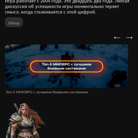
Игра работает с 2004 года. Это двадцать два года. Любая
дискуссия об успешности игры моментально теряет
смысл, когда сталкивается с этой цифрой.
Обзор
←
→
Топ-5 MMORPG с лучшими боевыми системами
MM