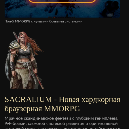
Топ-5 MMORPG с лучшими боевыми системами
MM
SACRALIUM - Новая хардкорная
браузерная MMORPG
Мрачное скандинавское фэнтези с глубоким геймплеем,
PvP-боями, сложной системой развития и оригинальной
эстетикой мира, где прогресс достигается не таймерами и