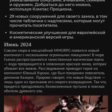
уникальными бонусами, ачивками, скинами
и оружием. Добраться до него можно,
используя Компас Проциона.
29 новых сооружений для своего замка, в том
числе таблички с надписями, которые могут
прочитать посетители.
Косметические улучшения для европейской
и американской версий игры.
Июнь 2024
Совсем скоро в масштабной MMORPG появится новый
континент с несколькими огромными локациями! В море
Гьенах распространяется таинственная магическая порча
— вода превращается в зловонную красную жижу, которая
убивает все живое. Расследование приводит героя на
континент Южный Курзан, где был похоронен повелитель
демонов Казерос. Пророки говорят, что новые бедствия —
лишь один из признаков его скорого возвращения. Так что,
придется преодолевать безжизненные пустыни в поисках
обители древнего зла.