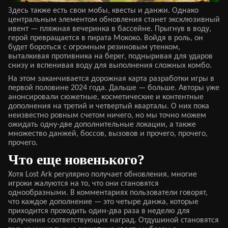
Здесь также есть свои мобы, квесты и данжи. Однако
центральным элементом обновления станет эксклюзивный
ивент — пляжная вечеринка в бассейне. Прыгнув в воду,
герой превращается в пирата Мококо. Войдя в роль, он
будет бороться с огромным резиновым утенком,
выталкивая противника на берег, подныривая для ударов
снизу и вспенивая воду для выполнения сложных комбо.
На этом заканчивается дорожная карта разработки игры в
первой половине 2024 года. Дальше — больше. Авторы уже
анонсировали сюжетные, косметические и контентные
дополнения на третий и четвертый кварталы. О них пока
неизвестно ровным счетом ничего, но мы точно можем
ожидать одну-две дополнительные локации, а также
множество данжей, боссов, вызовов и прочего, прочего,
прочего.
Что еще новенького?
Хотя Lost Ark регулярно получает обновления, многие
игроки жалуются на то, что они становятся
однообразными. В комментариях пользователи говорят,
что каждое дополнение — это четыре данжа, которые
приходится проходить один-два раза в неделю для
получения соответствующих наград. Отдушиной становятся