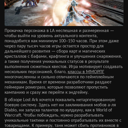
Прокачка персонажа в LA неспешная и размеренная —
чтобы выйти на уровень актуального контента,
понадобится как минимум 100–150 часов. При этом даже
через пару тысяч часов игры остается простор для
дальнейшего развития — сбора карт и магических
кристаллов с бафами, крафтинга и улучшения снаряжения,
а также получения уникальных статусов в результате
выполнения сюжетных квестов. Игра мотивирует создавать
нескольких персонажей, благо,
классы в ММОРПГ
многочисленны и сильно отличаются по геймплейным
механикам. Время от времени разработчики раздают
геймерам powerpass, которые позволяют пропустить
кампанию и сразу же перейти к эндгейму.
В обзоре Lost Ark хочется похвалить нетаргетированную
боевую систему. Здесь нет ни закликивания мобов а-ля
Diablo, ни запуска талантов по кулдауну, как в World of
Warcraft. Чтобы побеждать, нужно разрабатывать
уникальные тактики и постоянно отрабатывать их вместе с
товарищами. К примеру, танк может сбить противников в