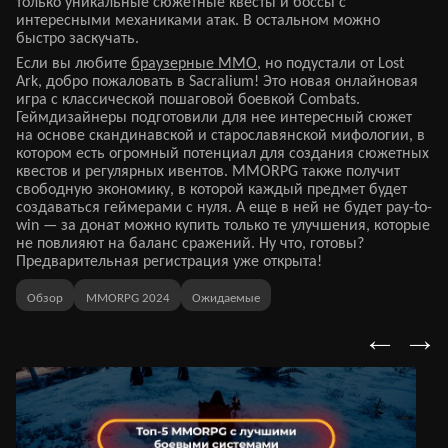
только уникальные сюжетные квесты и боссы с
интересными механиками атак. В остальном можно
быстро заскучать.
Если вы любите
браузерные ММО
, но подустали от Lost
Ark, добро пожаловать в Sacralium! Это новая онлайновая
игра с классической пошаговой боевкой Combats.
Геймдизайнеры подготовили для нее интересный сюжет
на основе скандинавской и старославянской мифологии, в
котором есть огромный потенциал для создания сюжетных
квестов и регулярных ивентов. MMORPG также получит
свободную экономику, в которой каждый предмет будет
создаваться геймерами с нуля. А еще в ней не будет pay-to-
win — за донат можно купить только те улучшения, которые
не повлияют на баланс сражений. Ну что, готовы?
Предварительная регистрация уже открыта!
Обзор
MMORPG 2024
Ожидаемые
←
→