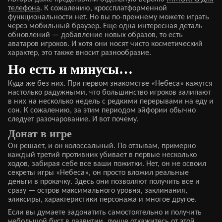
телефона
. К сожалению, кроссплатформенной
функциональности нет. Но вы по-прежнему можете играть
через мобильный браузер. Еще одна интересная деталь
обновлений — добавление новых образов, то есть
аватаров игроков. И хотя они носят чисто косметический
характер, это также вносит разнообразие.
Но есть и минусы…
Куда же без них. При первом знакомстве «Небеса» кажутся
настолько радужными, что большинство игроков залипают
в них на несколько недель с редкими перерывами на еду и
сон. К сожалению, за этим периодом эйфории обычно
следует разочарование. И вот почему.
Донат в игре
Он решает, и он колоссальный. По отзывам, примерно
каждый третий противник убивает в первые несколько
ходов, забирая себе все ваши пожитки. Нет, он не освоил
секреты игры «Небеса», он просто вложил реальные
деньги в прокачку. Здесь они позволяют получить все и
сразу — остров максимального уровня, заклинания,
эликсиры, характеристики персонажа и многое другое.
Если вы думаете задонатить самостоятельно и получить
небольшой буст в развитии, лучше откажитесь от этой