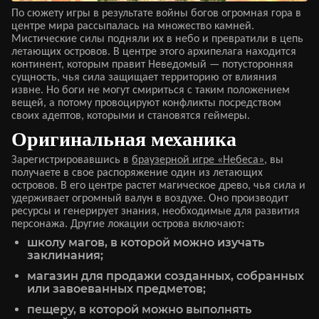
По сюжету игры в результате войны богов огромная гора в
центре мира рассыпалась на множество камней.
Мистические силы подняли их в небо и превратили в цепь
летающих островов. В центре этого архипелага находится
континент, которым правит Неведомый — потусторонняя
сущность, чья сила защищает территорию от влияния
извне. Но боги не могут смириться с таким положением
вещей, а потому провоцируют конфликты посредством
своих адептов, которыми и становятся геймеры.
Оригинальная механика
Зарегистрировавшись в
браузерной игре «Небеса»
, вы
получаете в свое распоряжение один из летающих
островов. В его центре растет магическое древо, чья сила и
удерживает огромный валун в воздухе. Оно производит
ресурсы и генерирует знания, необходимые для развития
персонажа. Другие локации острова включают:
школу магов, в которой можно изучать
заклинания;
магазин для продажи созданных, собранных
или завоеванных предметов;
пещеру, в которой можно выполнять