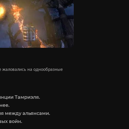
ие жаловались на однообразные
инции Тамриэля.
нее.
ия между альянсами.
вых войн.