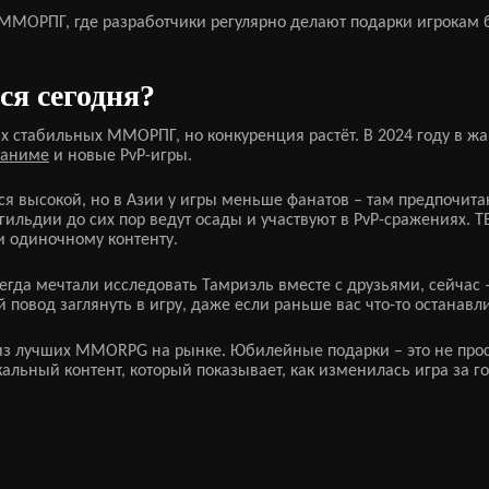
их ММОРПГ, где разработчики регулярно делают подарки игрока
я сегодня?
ых стабильных ММОРПГ, но конкуренция растёт. В 2024 году в ж
 аниме
и новые PvP-игры.
ся высокой, но в Азии у игры меньше фанатов – там предпочитаю
 гильдии до сих пор ведут осады и участвуют в PvP-сражениях. 
 одиночному контенту.
егда мечтали исследовать Тамриэль вместе с друзьями, сейчас 
повод заглянуть в игру, даже если раньше вас что-то останавл
 из лучших MMORPG на рынке. Юбилейные подарки – это не прост
альный контент, который показывает, как изменилась игра за г