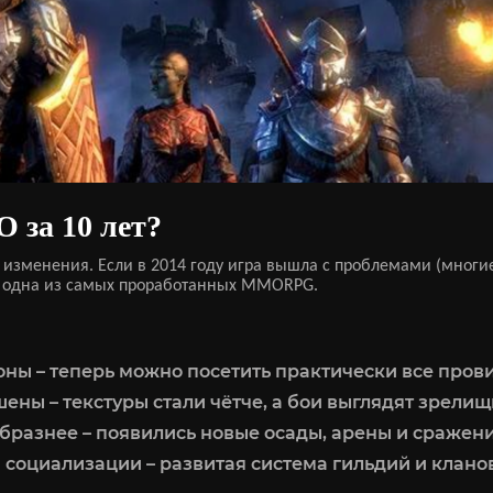
 за 10 лет?
е изменения. Если в 2014 году игра вышла с проблемами (мног
это одна из самых проработанных MMORPG.
ны – теперь можно посетить практически все пров
ены – текстуры стали чётче, а бои выглядят зрелищ
бразнее – появились новые осады, арены и сражен
социализации – развитая система гильдий и клано