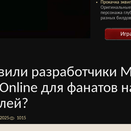
Прокачка экви
Оригинальные
персонажа глу
разных билдов
Игр
овили разработчики
s Online для фанатов н
лей?
/2025
1015