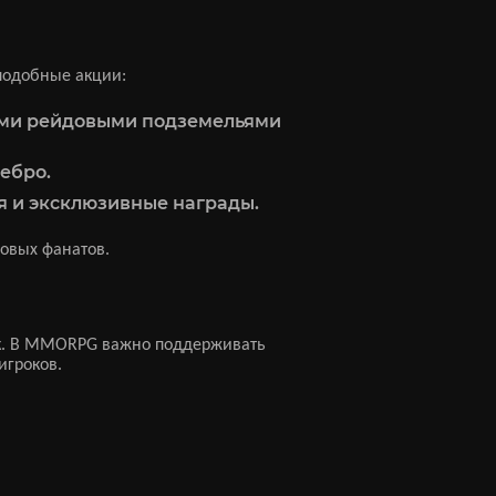
подобные акции:
ьными рейдовыми подземельями
ребро.
ия и эксклюзивные награды.
новых фанатов.
 так. В MMORPG важно поддерживать
игроков.