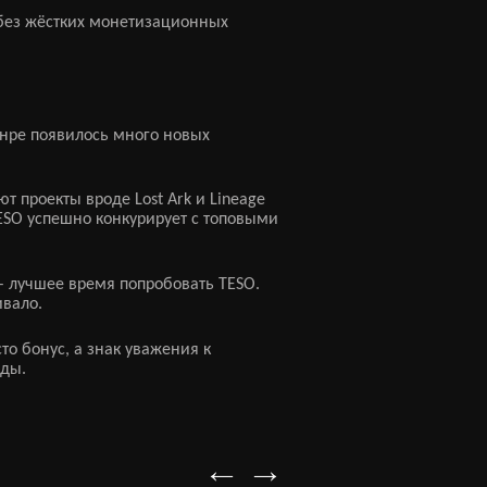
м без жёстких монетизационных
анре появилось много новых
т проекты вроде Lost Ark и Lineage
TESO успешно конкурирует с топовыми
– лучшее время попробовать TESO.
ивало.
о бонус, а знак уважения к
оды.
←
→