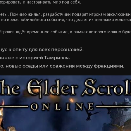
корировать и настраивать мир под себя.
еты. Помимо жилья, разработчики подарят игрокам эксклюзив
о во время юбилейного события, что делает их ценными колле
гроков ждёт временное событие, в рамках которого можно буд
нус к опыту для всех персонажей.
анные с историей Тамриэля.
но, новые осады или сражения между фракциями.