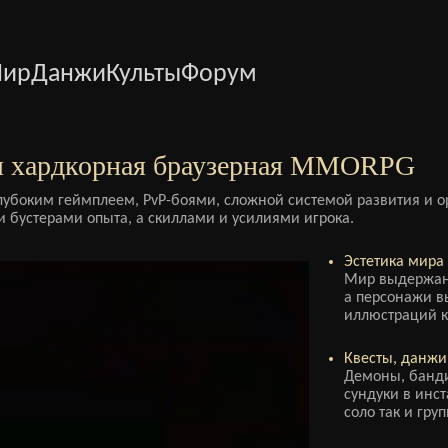
ир
Данжи
Культы
Форум
 хардкорная браузерная MMORPG
лубоким геймплеем, PvP-боями, сложной системой развития и о
и бустерами опыта, а скиллами и усилиями игрока.
Эстетика мира 
Мир выдержан 
а персонажи вы
иллюстраций к
Квесты, данжи,
Демоны, банди
сундуки в инс
соло так и гру