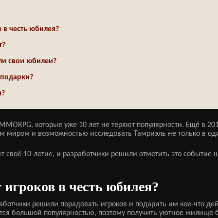
 в честь юбилея?
т?
ли свои юбилеи?
 подарки?
я?
тех MMORPG, которые уже 10 лет не теряют популярности. Ещё в 2
 миром и возможностью исследовать Тамриэль не только в один
нует своё 10-летие, и разработчики решили отметить это событи
 игроков в честь юбилея?
работчики решили порадовать игроков и подарить им кое-что де
тся большой популярностью, поэтому получить уютное жилище 