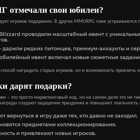
 отмечали свои юбилеи?
адует игроков подарками. В других MMORPG тоже устраиваются 
т) – Blizzard проводили масштабный ивент с уникал
ов.
т) – дарили редких питомцев, премиум-аккаунты и се
т) – юбилейный ивент включал новые сюжетные задан
способ наградить старых игроков, но и возможность привлечь 
ки дарят подарки?
рки – это просто маркетинговый ход, но на самом деле это не
награды создают ощущение праздника и повышают лояльность 
 вернуться в игру даже тех, кто давно не заходил.
новятся предметами коллекционирования.
ность и привлекают новых игроков.