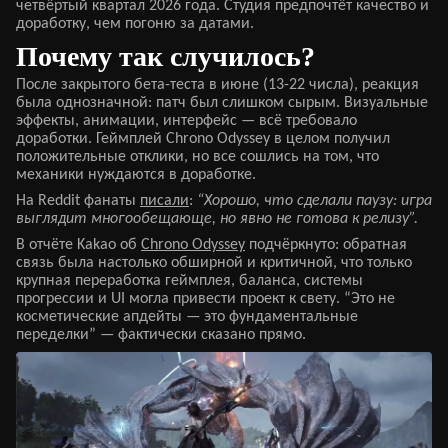
четвёртый квартал 2026 года. Cтудия предпочтёт качество и
доработку, чем погоню за датами.
Почему так случилось?
После закрытого бета-теста в июне (13-22 числа), реакция
была однозначной: патч был слишком сырым. Визуальные
эффекты, анимации, интерфейс — всё требовало
доработки. Геймплей Chrono Odyssey в целом получил
положительные отклики, но все сошлись на том, что
механики нуждаются в доработке.
На Reddit фанаты
писали
:
“Хорошо, что сделали паузу: игра
выглядит многообещающе, но явно не готова к релизу”.
В отчёте Kakao об
Chrono Odyssey
подчёркнуто: обратная
связь была настолько обширной и критичной, что только
крупная переработка геймплея, баланса, системы
прогрессии и UI могла привести проект к свету. “Это не
косметические апдейты — это фундаментальные
переделки” — фактически сказано прямо.